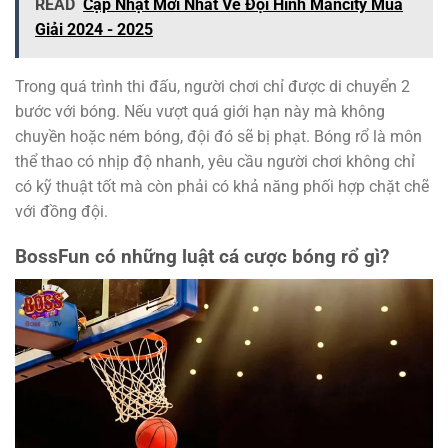
READ
Cập Nhật Mới Nhất Về Đội Hình Mancity Mùa
Giải 2024 - 2025
Trong quá trình thi đấu, người chơi chỉ được di chuyển 2
bước với bóng. Nếu vượt quá giới hạn này mà không
chuyền hoặc ném bóng, đội đó sẽ bị phạt. Bóng rổ là môn
thể thao có nhịp độ nhanh, yêu cầu người chơi không chỉ
có kỹ thuật tốt mà còn phải có khả năng phối hợp chặt chẽ
với đồng đội.
BossFun có những luật cá cược bóng rổ gì?