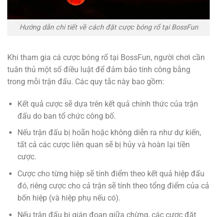
Hướng dẫn chi tiết về cách đặt cược bóng rổ tại BossFun
Khi tham gia cá cược bóng rổ tại BossFun, người chơi cần
tuân thủ một số điều luật để đảm bảo tính công bằng
trong mỗi trận đấu. Các quy tắc này bao gồm:
Kết quả cược sẽ dựa trên kết quả chính thức của trận
đấu do ban tổ chức công bố.
Nếu trận đấu bị hoãn hoặc không diễn ra như dự kiến,
tất cả các cược liên quan sẽ bị hủy và hoàn lại tiền
cược.
Cược cho từng hiệp sẽ tính điểm theo kết quả hiệp đấu
đó, riêng cược cho cả trận sẽ tính theo tổng điểm của cả
bốn hiệp (và hiệp phụ nếu có).
Nếu trận đấu bị gián đoạn giữa chừng, các cược đặt