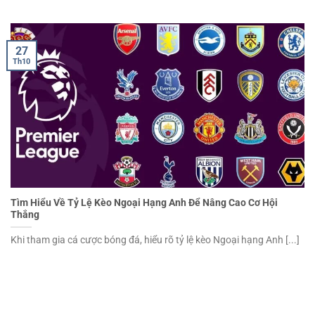
27
Th10
Tìm Hiểu Về Tỷ Lệ Kèo Ngoại Hạng Anh Để Nâng Cao Cơ Hội
Thắng
Khi tham gia cá cược bóng đá, hiểu rõ tỷ lệ kèo Ngoại hạng Anh [...]