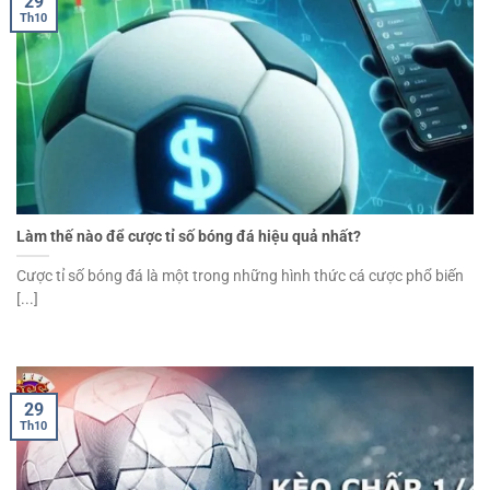
29
Th10
Làm thế nào để cược tỉ số bóng đá hiệu quả nhất?
Cược tỉ số bóng đá là một trong những hình thức cá cược phổ biến
[...]
29
Th10